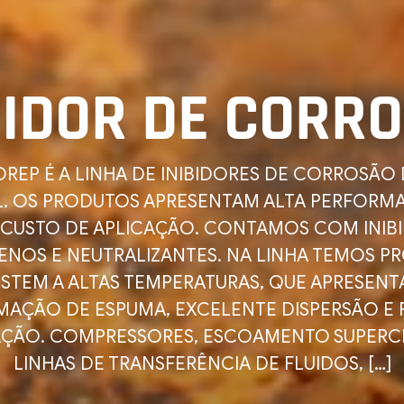
BIDOR DE CORR
OREP É A LINHA DE INIBIDORES DE CORROSÃO 
L. OS PRODUTOS APRESENTAM ALTA PERFORM
 CUSTO DE APLICAÇÃO. CONTAMOS COM INIB
ENOS E NEUTRALIZANTES. NA LINHA TEMOS P
ISTEM A ALTAS TEMPERATURAS, QUE APRESENT
AÇÃO DE ESPUMA, EXCELENTE DISPERSÃO E 
AÇÃO. COMPRESSORES, ESCOAMENTO SUPERCR
LINHAS DE TRANSFERÊNCIA DE FLUIDOS, […]