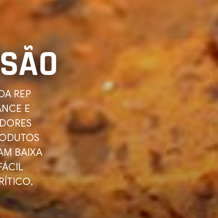
OSÃO
DA REP
ANCE E
IDORES
RODUTOS
AM BAIXA
FÁCIL
ÍTICO,