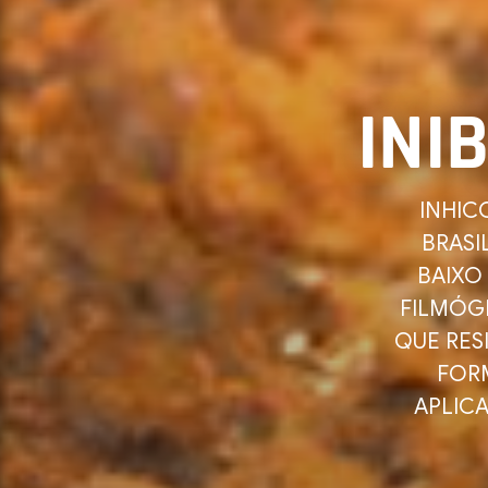
INI
INHIC
BRASI
BAIXO
FILMÓG
QUE RES
FORM
APLIC