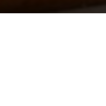
ada pelo Cliente.
ções, FISPQ e/ou boletins, por favor,
conosco que você terá todo apoio
colher o melhor produto para a sua